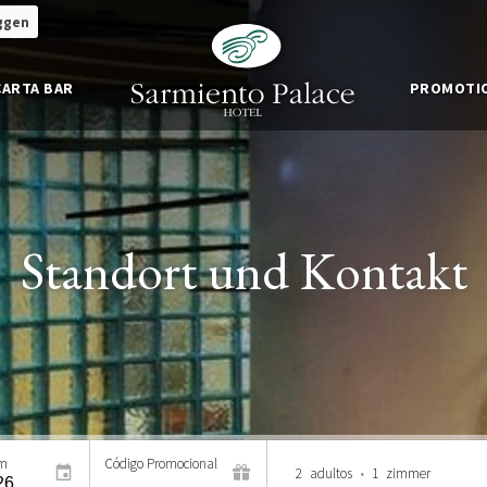
ggen
CARTA BAR
PROMOTI
Standort und Kontakt
um
Código Promocional
2
adultos
•
1
zimmer