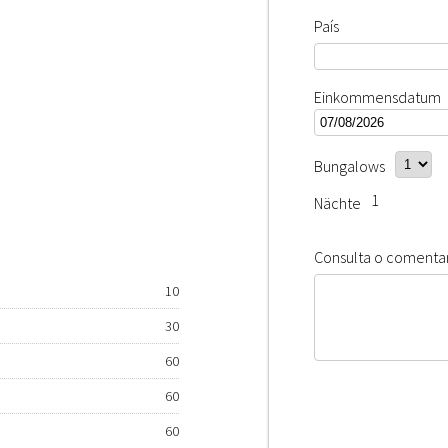
País
Einkommensdatum
Bungalows
1
Nächte
Consulta o comentar
10
30
60
60
60