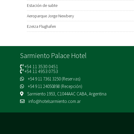
Estación de subte
Aeroparque Jorge Newbery
Ezeiza Flughafen
Sarmiento Palace Hotel
+54 11 3530 0451
+54 11 4953 0753
+54 9 11 7361 3250 (Reservas)
+54 9 11 24050898 (Recepción)
Sarmiento 1953, C1044AAC CABA, Argentina
info@hotelsarmiento.com.ar