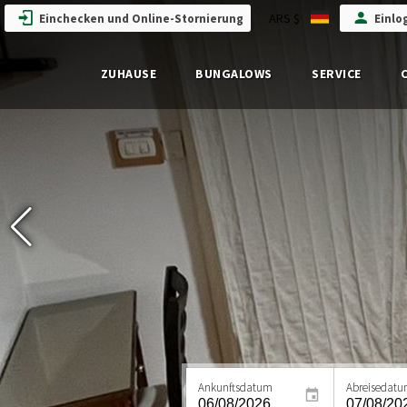
ARS $
Einchecken und Online-Stornierung
Einlo
ZUHAUSE
BUNGALOWS
SERVICE
Ankunftsdatum
Abreisedat