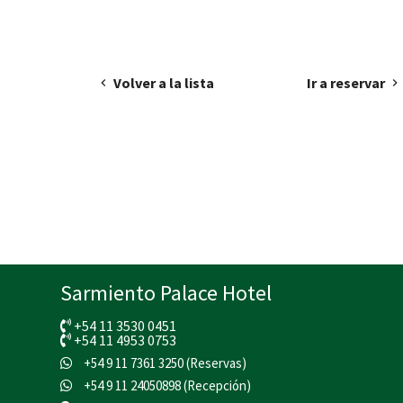
Volver a la lista
Ir a reservar
Sarmiento Palace Hotel
+54 11 3530 0451
+54 11 4953 0753
+54 9 11 7361 3250 (Reservas)
+54 9 11 24050898 (Recepción)