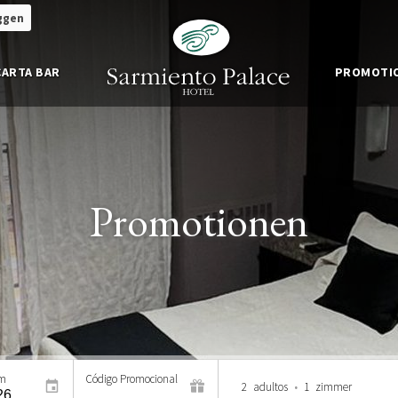
ggen
CARTA BAR
PROMOTI
Promotionen
um
Código Promocional
2
adultos
•
1
zimmer