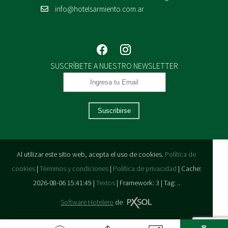
info@hotelsarmiento.com.ar
SUSCRÍBETE A NUESTRO NEWSLETTER
Suscribirse
Al utilizar este sitio web, acepta el uso de cookies.
Política de
cookies
|
Términos y condiciones
|
Política de privacidad
|
Cache:
2026-08-06 15:41:49 |
Textos
|
Framework: 3 |
Tag:
..
Software Hotelero
de