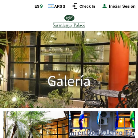
Iniciar Sesión
ES
ARS $
Check In
Galería