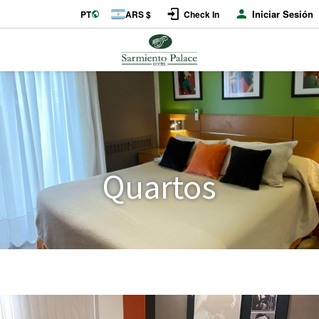
Iniciar Sesión
PT
ARS $
Check In
Quartos