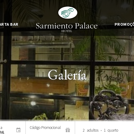
ARTA BAR
PROMOÇ
Galería
da
Código Promocional
2
adultos
•
1
quarto