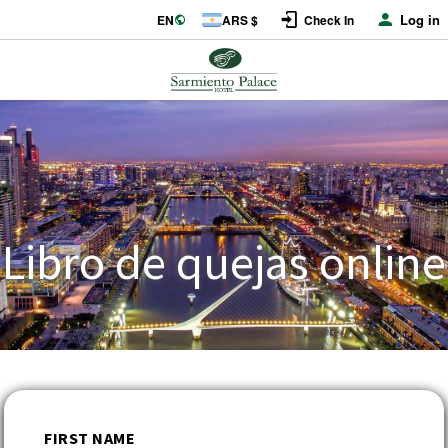
Log in
EN
ARS $
Check In
Libro de quejas online
FIRST NAME