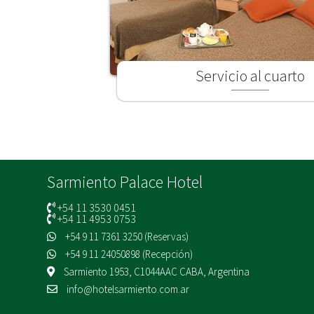
Servicio al cuarto
Sarmiento Palace Hotel
+54 11 3530 0451
+54 11 4953 0753
+54 9 11 7361 3250 (Reservas)
+54 9 11 24050898 (Recepción)
Sarmiento 1953, C1044AAC CABA, Argentina
info@hotelsarmiento.com.ar