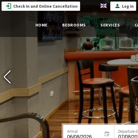
ARS $
Check In and Online Cancellation
Log in
HOME
BEDROOMS
SERVICES
C
Arrival
Departure d