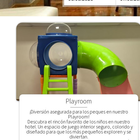
Playroom
¡Diversión asegurada para los peques en nuestro
Playroom!
Descubra el rincón favorito de los niños en nuestro
hotel. Un espacio de juego interior seguro, colorido y
diseñado para que los más pequeños exploren y se
diviertan.