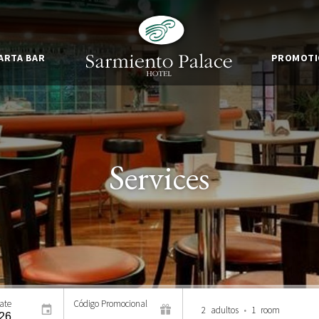
ARTA BAR
PROMOTI
Services
ate
Código Promocional
2
adultos
•
1
room